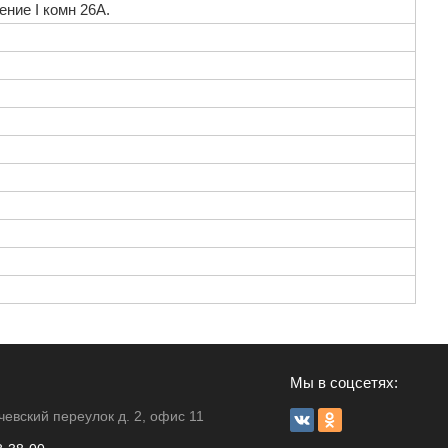
ение I комн 26А.
Мы в соцсетях:
чевский переулок д. 2, офис 11