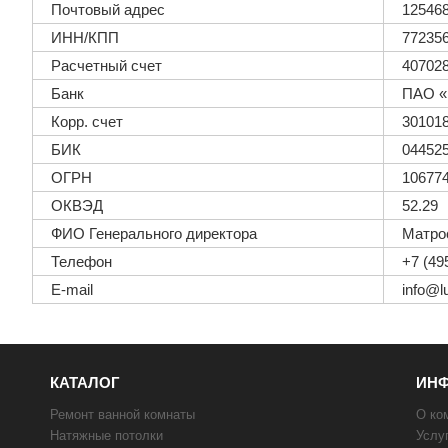
Почтовый адрес
125468
ИНН/КПП
77235
Расчетный счет
40702
Банк
ПАО «
Корр. счет
30101
БИК
04452
ОГРН
10677
ОКВЭД
52.29
ФИО Генерального директора
Матро
Телефон
+7 (49
Е-mail
info@l
КАТАЛОГ
ИН
Ремонт ванной комнаты
О ко
Натяжные потолки
Услу