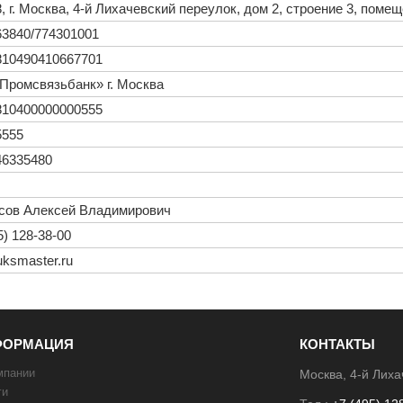
, г. Москва, 4-й Лихачевский переулок, дом 2, строение 3, помещ
63840/774301001
810490410667701
Промсвязьбанк» г. Москва
810400000000555
5555
46335480
сов Алексей Владимирович
5) 128-38-00
uksmaster.ru
ФОРМАЦИЯ
КОНТАКТЫ
мпании
Москва, 4-й Лиха
ги