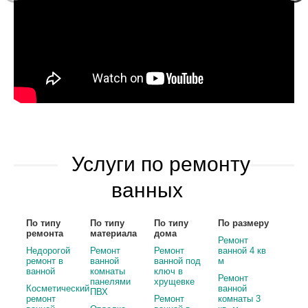
Услуги по ремонту
ванных
По типу
По типу
По типу
По размеру
ремонта
материала
дома
Ремонт
Недорогой
Ремонт
Ремонт
ванной 4 кв
ремонт в
ванной
ванной под
м
ванной
комнаты
ключ в
Ремонт
панелями
хрущевке
Косметический
ванной
ПВХ
ремонт
Ремонт
комнаты 3