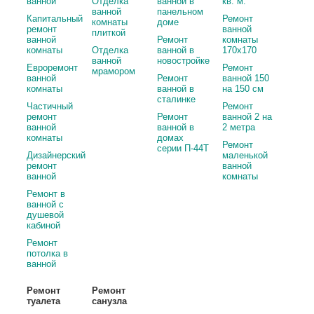
ванной
Отделка
ванной в
кв. м.
ванной
панельном
Капитальный
Ремонт
комнаты
доме
ремонт
ванной
плиткой
ванной
Ремонт
комнаты
комнаты
Отделка
ванной в
170х170
ванной
новостройке
Евроремонт
Ремонт
мрамором
ванной
Ремонт
ванной 150
комнаты
ванной в
на 150 см
сталинке
Частичный
Ремонт
ремонт
Ремонт
ванной 2 на
ванной
ванной в
2 метра
комнаты
домах
Ремонт
серии П-44Т
Дизайнерский
маленькой
ремонт
ванной
ванной
комнаты
Ремонт в
ванной с
душевой
кабиной
Ремонт
потолка в
ванной
Ремонт
Ремонт
туалета
санузла