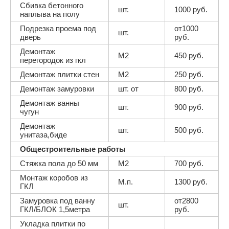
Сбивка бетонного
шт.
1000 руб.
наплыва на полу
Подрезка проема под
от1000
шт.
дверь
руб.
Демонтаж
М2
450 руб.
перегородок из гкл
Демонтаж плитки стен
М2
250 руб.
Демонтаж замуровки
шт. от
800 руб.
Демонтаж ванны
шт.
900 руб.
чугун
Демонтаж
шт.
500 руб.
унитаза,биде
Общестроительные работы
Стяжка пола до 50 мм
М2
700 руб.
Монтаж коробов из
М.п.
1300 руб.
ГКЛ
Замуровка под ванну
от2800
шт.
ГКЛ/БЛОК 1,5метра
руб.
Укладка плитки по