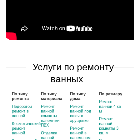
Услуги по ремонту
ванных
По типу
По типу
По типу
По размеру
ремонта
материала
дома
Ремонт
Недорогой
Ремонт
Ремонт
ванной 4 кв
ремонт в
ванной
ванной под
м
ванной
комнаты
ключ в
Ремонт
панелями
хрущевке
Косметический
ванной
ПВХ
ремонт
Ремонт
комнаты 3
ванной
Отделка
ванной в
кв. м.
ванной
панельном