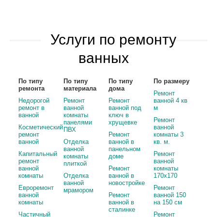
Услуги по ремонту
ванных
По типу
По типу
По типу
По размеру
ремонта
материала
дома
Ремонт
Недорогой
Ремонт
Ремонт
ванной 4 кв
ремонт в
ванной
ванной под
м
ванной
комнаты
ключ в
Ремонт
панелями
хрущевке
Косметический
ванной
ПВХ
ремонт
Ремонт
комнаты 3
ванной
Отделка
ванной в
кв. м.
ванной
панельном
Капитальный
Ремонт
комнаты
доме
ремонт
ванной
плиткой
ванной
Ремонт
комнаты
комнаты
Отделка
ванной в
170х170
ванной
новостройке
Евроремонт
Ремонт
мрамором
ванной
Ремонт
ванной 150
комнаты
ванной в
на 150 см
сталинке
Частичный
Ремонт