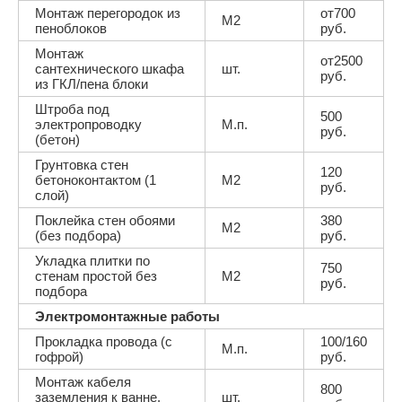
Монтаж перегородок из
от700
М2
пеноблоков
руб.
Монтаж
от2500
сантехнического шкафа
шт.
руб.
из ГКЛ/пена блоки
Штроба под
500
электропроводку
М.п.
руб.
(бетон)
Грунтовка стен
120
бетоноконтактом (1
М2
руб.
слой)
Поклейка стен обоями
380
М2
(без подбора)
руб.
Укладка плитки по
750
стенам простой без
М2
руб.
подбора
Электромонтажные работы
Прокладка провода (с
100/160
М.п.
гофрой)
руб.
Монтаж кабеля
800
заземления к ванне,
шт.